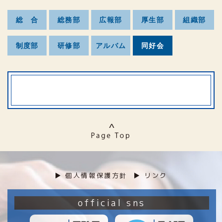
総 合
総務部
広報部
厚生部
組織部
制度部
研修部
アルバム
同好会
▶︎ 個人情報保護方針
▶︎ リンク
official sns