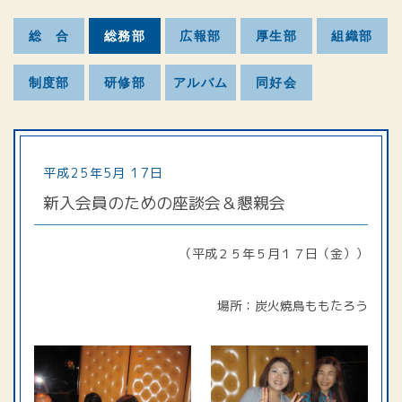
総 合
総務部
広報部
厚生部
組織部
制度部
研修部
アルバム
同好会
平成25年5月 17日
新入会員のための座談会＆懇親会
（平成２５年５月１７日（金））
場所：炭火焼鳥ももたろう