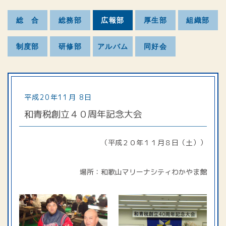
総 合
総務部
広報部
厚生部
組織部
制度部
研修部
アルバム
同好会
平成20年11月 8日
和青税創立４０周年記念大会
（平成２０年１１月８日（土））
場所：和歌山マリーナシティわかやま館