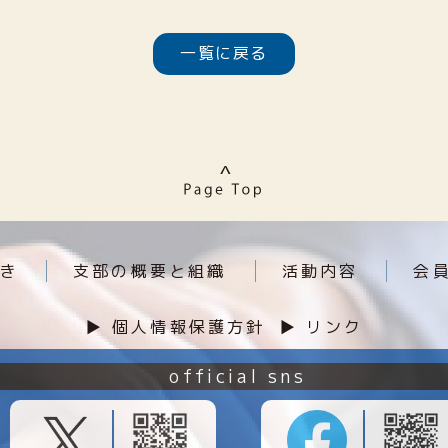
一覧に戻る
き
支部の概要と組織
活動内容
会
▶︎ 個人情報保護方針
▶︎ リンク
official sns